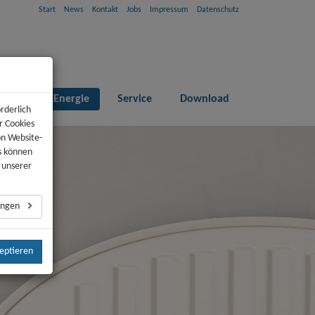
Start
News
Kontakt
Jobs
Impressum
Datenschutz
paren
Energie
Service
Download
rderlich
r Cookies
on Website-
s können
n unserer
lungen
zeptieren