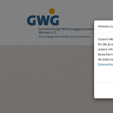
Hinweis zu
Unsere Web
für die gr
unsere Inh
Besuchern
Sie jederz
Datenschu