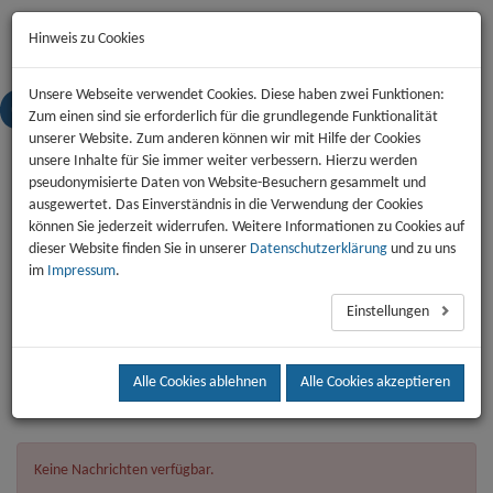
Start
News
Kontakt
Jobs
Impressum
Datenschutz
Hinweis zu Cookies
Unsere Webseite verwendet Cookies. Diese haben zwei Funktionen:
Zum einen sind sie erforderlich für die grundlegende Funktionalität
Toggl
unserer Website. Zum anderen können wir mit Hilfe der Cookies
naviga
unsere Inhalte für Sie immer weiter verbessern. Hierzu werden
pseudonymisierte Daten von Website-Besuchern gesammelt und
Nachrichten
ausgewertet. Das Einverständnis in die Verwendung der Cookies
Veranstaltungen
können Sie jederzeit widerrufen. Weitere Informationen zu Cookies auf
dieser Website finden Sie in unserer
Datenschutzerklärung
und zu uns
Jobs
im
Impressum
.
Archiv
Einstellungen
Aktuelles
Alle Cookies ablehnen
Alle Cookies akzeptieren
Keine Nachrichten verfügbar.