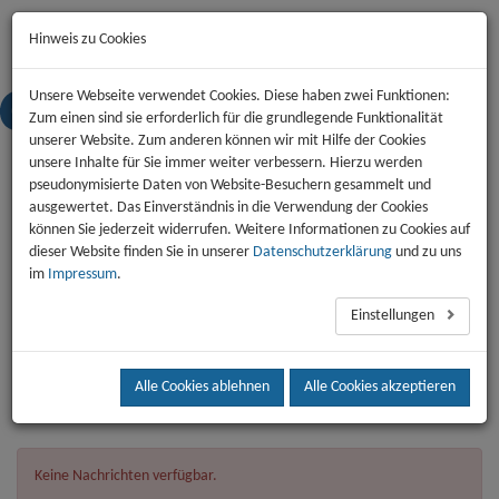
Start
News
Kontakt
Jobs
Impressum
Datenschutz
Hinweis zu Cookies
Unsere Webseite verwendet Cookies. Diese haben zwei Funktionen:
Zum einen sind sie erforderlich für die grundlegende Funktionalität
Toggl
unserer Website. Zum anderen können wir mit Hilfe der Cookies
naviga
unsere Inhalte für Sie immer weiter verbessern. Hierzu werden
pseudonymisierte Daten von Website-Besuchern gesammelt und
Nachrichten
ausgewertet. Das Einverständnis in die Verwendung der Cookies
Veranstaltungen
können Sie jederzeit widerrufen. Weitere Informationen zu Cookies auf
dieser Website finden Sie in unserer
Datenschutzerklärung
und zu uns
Jobs
im
Impressum
.
Archiv
Einstellungen
Aktuelles
Alle Cookies ablehnen
Alle Cookies akzeptieren
Keine Nachrichten verfügbar.