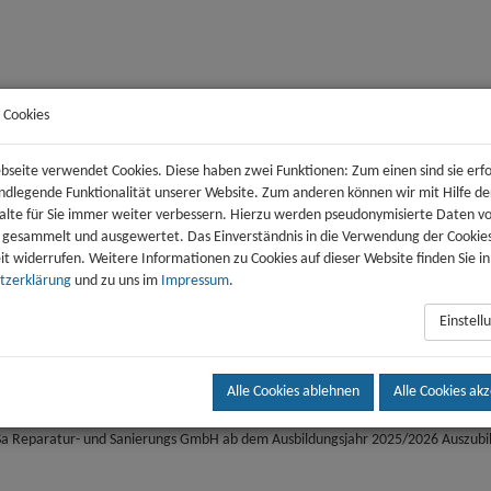
 Cookies
Wohnen
Genossenschaft
S
seite verwendet Cookies. Diese haben zwei Funktionen: Zum einen sind sie erfo
undlegende Funktionalität unserer Website. Zum anderen können wir mit Hilfe de
alte für Sie immer weiter verbessern. Hierzu werden pseudonymisierte Daten v
 gesammelt und ausgewertet. Das Einverständnis in die Verwendung der Cookie
eit widerrufen. Weitere Informationen zu Cookies auf dieser Website finden Sie i
Jobs
Archiv
tzerklärung
und zu uns im
Impressum
.
Einstel
elbstbestimmtes Leben
Alle Cookies ablehnen
Alle Cookies ak
Sa Reparatur- und Sanierungs GmbH ab dem Ausbildungsjahr 2025/2026 Auszubi