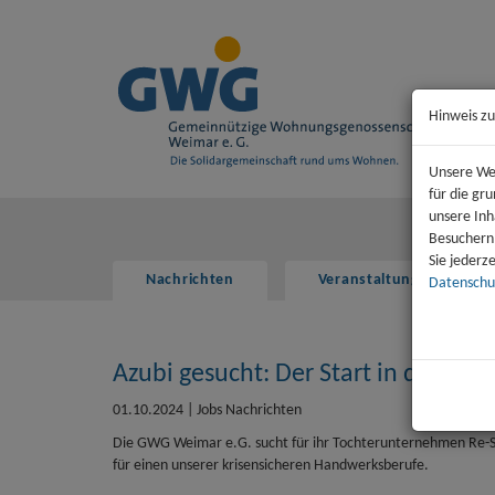
Hinweis zu
Unsere Web
für die gr
unsere Inh
Besuchern
Sie jederz
Nachrichten
Veranstaltungen
Datenschu
Azubi gesucht: Der Start in dein s
01.10.2024
|
Jobs Nachrichten
Die GWG Weimar e.G. sucht für ihr Tochterunternehmen Re-
für einen unserer krisensicheren Handwerksberufe.