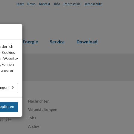
Start
News
Kontakt
Jobs
Impressum
Datenschutz
paren
Energie
Service
Download
rderlich
r Cookies
on Website-
s können
n unserer
lungen
Nachrichten
zeptieren
Veranstaltungen
Jobs
ldende
Archiv