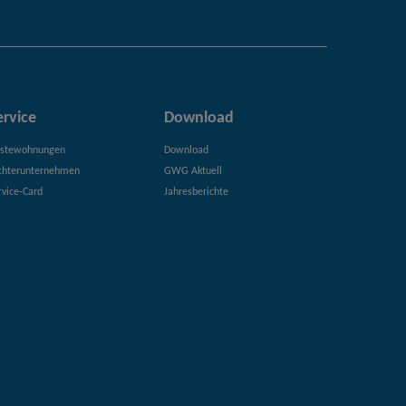
ervice
Download
stewohnungen
Download
chterunternehmen
GWG Aktuell
rvice-Card
Jahresberichte