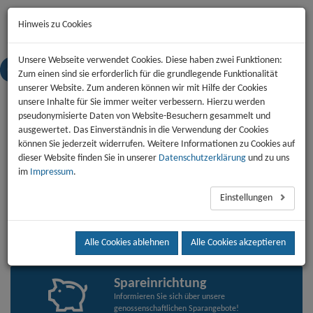
Start
News
Kontakt
Jobs
Impressum
Datenschutz
Hinweis zu Cookies
Unsere Webseite verwendet Cookies. Diese haben zwei Funktionen:
Zum einen sind sie erforderlich für die grundlegende Funktionalität
Toggl
unserer Website. Zum anderen können wir mit Hilfe der Cookies
naviga
unsere Inhalte für Sie immer weiter verbessern. Hierzu werden
pseudonymisierte Daten von Website-Besuchern gesammelt und
ausgewertet. Das Einverständnis in die Verwendung der Cookies
Wohnen
können Sie jederzeit widerrufen. Weitere Informationen zu Cookies auf
Finden Sie in unseren Wohnangeboten Ihr neues
dieser Website finden Sie in unserer
Datenschutzerklärung
und zu uns
Zuhause.
im
Impressum
.
Einstellungen
Energie
Informationen zu Entwicklungen der Heizpreise.
Alle Cookies ablehnen
Alle Cookies akzeptieren
Spareinrichtung
Informieren Sie sich über unsere
genossenschaftlichen Sparangebote!