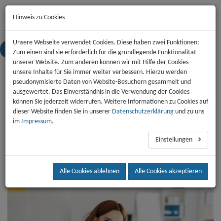
Start
News
Kontakt
Jobs
Impressum
Datenschutz
Hinweis zu Cookies
Unsere Webseite verwendet Cookies. Diese haben zwei Funktionen:
Zum einen sind sie erforderlich für die grundlegende Funktionalität
Toggl
unserer Website. Zum anderen können wir mit Hilfe der Cookies
naviga
unsere Inhalte für Sie immer weiter verbessern. Hierzu werden
pseudonymisierte Daten von Website-Besuchern gesammelt und
Nachrichten
ausgewertet. Das Einverständnis in die Verwendung der Cookies
Veranstaltungen
können Sie jederzeit widerrufen. Weitere Informationen zu Cookies auf
dieser Website finden Sie in unserer
Datenschutzerklärung
und zu uns
Jobs
im
Impressum
.
Archiv
Einstellungen
Stellenangebote
Alle Cookies ablehnen
Alle Cookies akzeptieren
JOBS